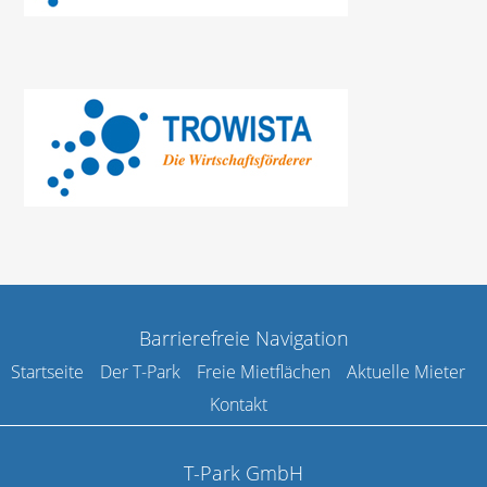
Barrierefreie Navigation
Startseite
Der T-Park
Freie Mietflächen
Aktuelle Mieter
Kontakt
T-Park GmbH